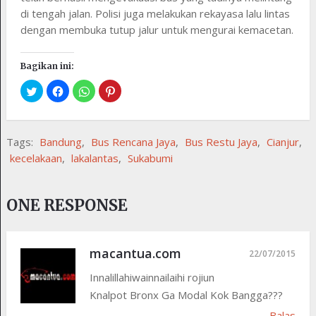
di tengah jalan. Polisi juga melakukan rekayasa lalu lintas
dengan membuka tutup jalur untuk mengurai kemacetan.
Bagikan ini:
Tags:
Bandung
,
Bus Rencana Jaya
,
Bus Restu Jaya
,
Cianjur
,
kecelakaan
,
lakalantas
,
Sukabumi
ONE RESPONSE
macantua.com
22/07/2015
Innalillahiwainnailaihi rojiun
Knalpot Bronx Ga Modal Kok Bangga???
Balas