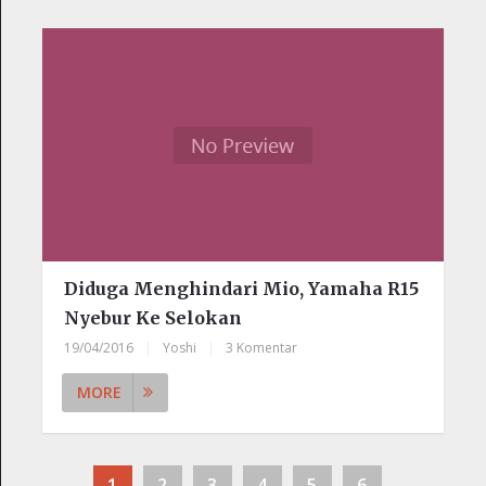
Diduga Menghindari Mio, Yamaha R15
Nyebur Ke Selokan
19/04/2016
|
Yoshi
|
3 Komentar
MORE
1
2
3
4
5
6