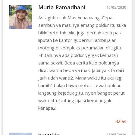
Mutia Ramadhani
16/05/2020
Astaghfirullah Mas Anaaaaang. Cepat
sembuh ya mas. Iya emang poldur itu suka
bikin bete tuh. Aku juga pernah kena pas
liputan ke kantor gubernur, ambil jalan
motong di kompleks perumahan elit gitu.
Eh tahunya ada poldur yg gak kelihatan
sama sekali. Beda cerita kalo poldurnya
dicat warna beda ya mas. Jadinya kita dari
jauh udah wanti2. Mana waktu itu aku lagi
hamil 4 bulan bawa motor. Lewat poldur
langsung kejeduk gitu. Nyeri banget perut
waktu itu. Untung aja si kembar gak
kenapa2.
Balas
bayufitri
16/05/2020