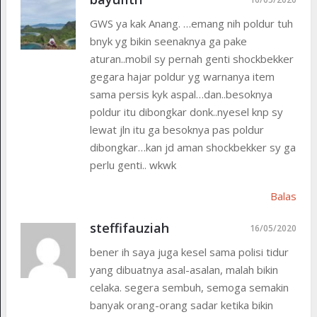
GWS ya kak Anang. …emang nih poldur tuh
bnyk yg bikin seenaknya ga pake
aturan..mobil sy pernah genti shockbekker
gegara hajar poldur yg warnanya item
sama persis kyk aspal…dan..besoknya
poldur itu dibongkar donk..nyesel knp sy
lewat jln itu ga besoknya pas poldur
dibongkar…kan jd aman shockbekker sy ga
perlu genti.. wkwk
Balas
steffifauziah
16/05/2020
bener ih saya juga kesel sama polisi tidur
yang dibuatnya asal-asalan, malah bikin
celaka. segera sembuh, semoga semakin
banyak orang-orang sadar ketika bikin