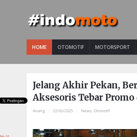
HOME
OTOMOTIF
MOTORSPORT
Jelang Akhir Pekan, Be
Aksesoris Tebar Promo 
Anang
|
22/02/2025
|
News
,
Otomotif
in It