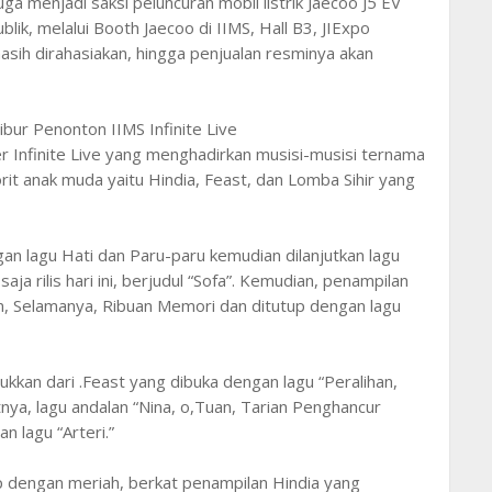
a menjadi saksi peluncuran mobil listrik Jaecoo J5 EV
lik, melalui Booth Jaecoo di IIMS, Hall B3, JIExpo
asih dirahasiakan, hingga penjualan resminya akan
ibur Penonton IIMS Infinite Live
 Infinite Live yang menghadirkan musisi-musisi ternama
avorit anak muda yaitu Hindia, Feast, dan Lomba Sihir yang
an lagu Hati dan Paru-paru kemudian dilanjutkan lagu
aja rilis hari ini, berjudul “Sofa”. Kemudian, penampilan
n, Selamanya, Ribuan Memori dan ditutup dengan lagu
kkan dari .Feast yang dibuka dengan lagu “Peralihan,
nya, lagu andalan “Nina, o,Tuan, Tarian Penghancur
 lagu “Arteri.”
up dengan meriah, berkat penampilan Hindia yang