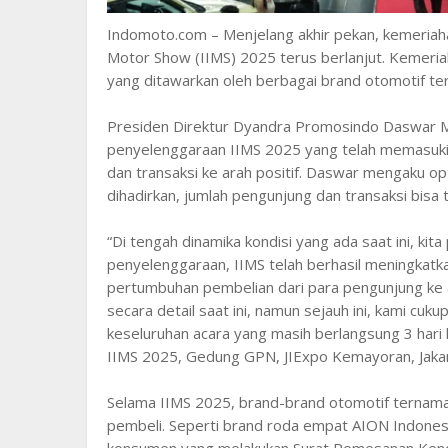
Indomoto.com – Menjelang akhir pekan, kemeriah
Motor Show (IIMS) 2025 terus berlanjut. Kemeria
yang ditawarkan oleh berbagai brand otomotif t
Presiden Direktur Dyandra Promosindo Daswar 
penyelenggaraan IIMS 2025 yang telah memasuki 
dan transaksi ke arah positif. Daswar mengaku 
dihadirkan, jumlah pengunjung dan transaksi bisa 
“Di tengah dinamika kondisi yang ada saat ini, ki
penyelenggaraan, IIMS telah berhasil meningkatk
pertumbuhan pembelian dari para pengunjung ke a
secara detail saat ini, namun sejauh ini, kami cuk
keseluruhan acara yang masih berlangsung 3 hari 
IIMS 2025, Gedung GPN, JIExpo Kemayoran, Jakar
Selama IIMS 2025, brand-brand otomotif ternam
pembeli. Seperti brand roda empat AION Indones
konsumen yang melakukan Surat Pemesanan Kend