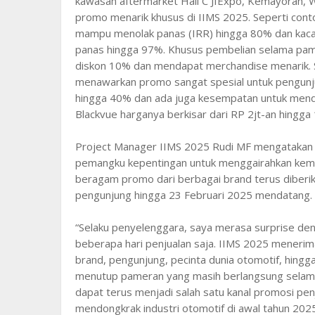
kawasan aftermarket Hall C JIExpo, Kemayoran, W
promo menarik khusus di IIMS 2025. Seperti contoh
mampu menolak panas (IRR) hingga 80% dan kaca
panas hingga 97%. Khusus pembelian selama pa
diskon 10% dan mendapat merchandise menarik. 
menawarkan promo sangat spesial untuk pengun
hingga 40% dan ada juga kesempatan untuk mend
Blackvue harganya berkisar dari RP 2jt-an hingga 
Project Manager IIMS 2025 Rudi MF mengatakan k
pemangku kepentingan untuk menggairahkan kembali
beragam promo dari berbagai brand terus diberi
pengunjung hingga 23 Februari 2025 mendatang.
“Selaku penyelenggara, saya merasa surprise deng
beberapa hari penjualan saja. IIMS 2025 menerima
brand, pengunjung, pecinta dunia otomotif, hingg
menutup pameran yang masih berlangsung selama 3
dapat terus menjadi salah satu kanal promosi pen
mendongkrak industri otomotif di awal tahun 2025 