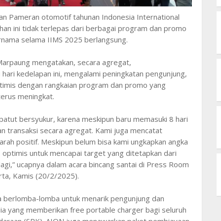
an Pameran otomotif tahunan Indonesia International
han ini tidak terlepas dari berbagai program dan promo
ernama selama IIMS 2025 berlangsung.
Marpaung mengatakan, secara agregat,
hari kedelapan ini, mengalami peningkatan pengunjung,
optimis dengan rangkaian program dan promo yang
terus meningkat.
ta patut bersyukur, karena meskipun baru memasuki 8 hari
an transaksi secara agregat. Kami juga mencatat
rah positif. Meskipun belum bisa kami ungkapkan angka
up optimis untuk mencapai target yang ditetapkan dari
lagi,” ucapnya dalam acara bincang santai di Press Room
ta, Kamis (20/2/2025).
a berlomba-lomba untuk menarik pengunjung dan
ia yang memberikan free portable charger bagi seluruh
araan (SPK). AION juga menawarkan paket pembiayaan