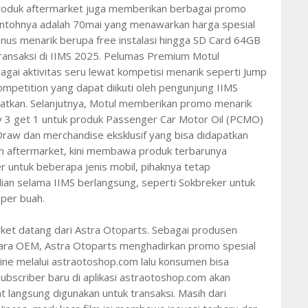
produk aftermarket juga memberikan berbagai promo
ontohnya adalah 70mai yang menawarkan harga spesial
nus menarik berupa free instalasi hingga SD Card 64GB
transaksi di IIMS 2025. Pelumas Premium Motul
gai aktivitas seru lewat kompetisi menarik seperti Jump
mpetition yang dapat diikuti oleh pengunjung IIMS
atkan. Selanjutnya, Motul memberikan promo menarik
 3 get 1 untuk produk Passenger Car Motor Oil (PCMO)
y Draw dan merchandise eksklusif yang bisa didapatkan
n aftermarket, kini membawa produk terbarunya
 untuk beberapa jenis mobil, pihaknya tetap
an selama IIMS berlangsung, seperti Sokbreker untuk
per buah.
ket datang dari Astra Otoparts. Sebagai produsen
etara OEM, Astra Otoparts menghadirkan promo spesial
ine melalui astraotoshop.com lalu konsumen bisa
bscriber baru di aplikasi astraotoshop.com akan
 langsung digunakan untuk transaksi. Masih dari