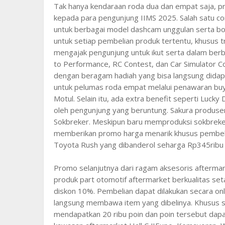
Tak hanya kendaraan roda dua dan empat saja, 
kepada para pengunjung IIMS 2025. Salah satu c
untuk berbagai model dashcam unggulan serta bo
untuk setiap pembelian produk tertentu, khusus 
mengajak pengunjung untuk ikut serta dalam berba
to Performance, RC Contest, dan Car Simulator Co
dengan beragam hadiah yang bisa langsung didap
untuk pelumas roda empat melalui penawaran buy
Motul. Selain itu, ada extra benefit seperti Luck
oleh pengunjung yang beruntung. Sakura produse
Sokbreker. Meskipun baru memproduksi sokbreker
memberikan promo harga menarik khusus pembeli
Toyota Rush yang dibanderol seharga Rp345ribu 
Promo selanjutnya dari ragam aksesoris aftermar
produk part otomotif aftermarket berkualitas s
diskon 10%. Pembelian dapat dilakukan secara onl
langsung membawa item yang dibelinya. Khusus su
mendapatkan 20 ribu poin dan poin tersebut dapat