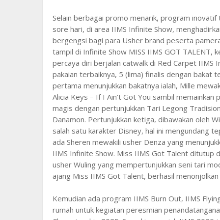
Selain berbagai promo menarik, program inovatif
sore hari, di area IIMS Infinite Show, menghadir
bergengsi bagi para Usher brand peserta pameran 
tampil di Infinite Show MISS IIMS GOT TALENT, ke-
percaya diri berjalan catwalk di Red Carpet IIMS
pakaian terbaiknya, 5 (lima) finalis dengan baka
pertama menunjukkan bakatnya ialah, Mille mewaki
Alicia Keys – If I Ain’t Got You sambil memainkan 
magis dengan pertunjukkan Tari Legong Tradision
Danamon. Pertunjukkan ketiga, dibawakan oleh Wi
salah satu karakter Disney, hal ini mengundang t
ada Sheren mewakili usher Denza yang menunjukkan
IIMS Infinite Show. Miss IIMS Got Talent ditutup 
usher Wuling yang mempertunjukkan seni tari mod
ajang Miss IIMS Got Talent, berhasil menonjolkan
Kemudian ada program IIMS Burn Out, IIMS Flying 
rumah untuk kegiatan peresmian penandatangana