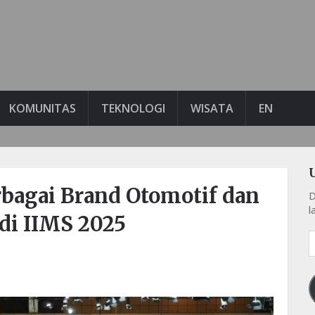
KOMUNITAS
TEKNOLOGI
WISATA
EN
rbagai Brand Otomotif dan
D
l
di IIMS 2025
A
e
k