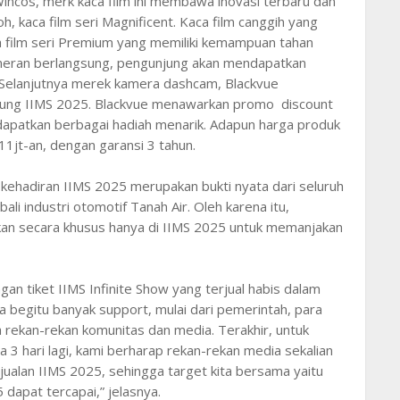
incos, merk kaca film ini membawa inovasi terbaru dan
, kaca film seri Magnificent. Kaca film canggih yang
 film seri Premium yang memiliki kemampuan tahan
meran berlangsung, pengunjung akan mendapatkan
Selanjutnya merek kamera dashcam, Blackvue
jung IIMS 2025. Blackvue menawarkan promo discount
apatkan berbagai hadiah menarik. Adapun harga produk
11jt-an, dengan garansi 3 tahun.
ehadiran IIMS 2025 merupakan bukti nyata dari seluruh
 industri otomotif Tanah Air. Oleh karena itu,
kan secara khusus hanya di IIMS 2025 untuk memanjakan
an tiket IIMS Infinite Show yang terjual habis dalam
 begitu banyak support, mulai dari pemerintah, para
a rekan-rekan komunitas dan media. Terakhir, untuk
 hari lagi, kami berharap rekan-rekan media sekalian
jualan IIMS 2025, sehingga target kita bersama yaitu
dapat tercapai,” jelasnya.