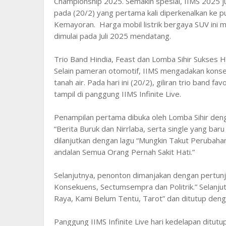
Championship 2025. Semakin spesial, IIMS 2025 jug
pada (20/2) yang pertama kali diperkenalkan ke pub
Kemayoran. Harga mobil listrik bergaya SUV ini m
dimulai pada Juli 2025 mendatang.
Trio Band Hindia, Feast dan Lomba Sihir Sukses H
Selain pameran otomotif, IIMS mengadakan konser
tanah air. Pada hari ini (20/2), giliran trio band f
tampil di panggung IIMS Infinite Live.
Penampilan pertama dibuka oleh Lomba Sihir deng
“Berita Buruk dan Nirrlaba, serta single yang baru s
dilanjutkan dengan lagu “Mungkin Takut Perubaha
andalan Semua Orang Pernah Sakit Hati.”
Selanjutnya, penonton dimanjakan dengan pertunju
Konsekuens, Sectumsempra dan Politrik.” Selanjut
Raya, Kami Belum Tentu, Tarot” dan ditutup dengan
Panggung IIMS Infinite Live hari kedelapan ditut