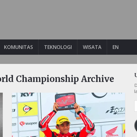
KOMUNITAS
TEKNOLOGI
WISATA
EN
rld Championship Archive
D
l
A
e
k