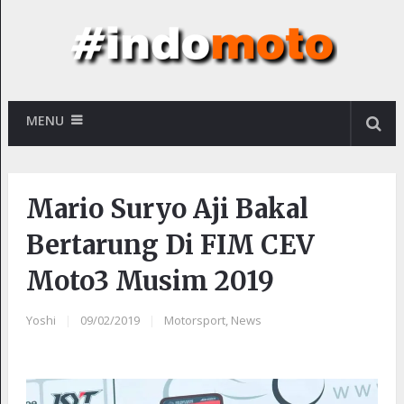
MENU
Mario Suryo Aji Bakal
Bertarung Di FIM CEV
Moto3 Musim 2019
Yoshi
|
09/02/2019
|
Motorsport
,
News