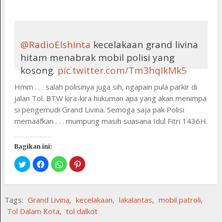
@RadioElshinta
kecelakaan grand livina
hitam menabrak mobil polisi yang
kosong.
pic.twitter.com/Tm3hqIkMk5
Hmm . . . salah polisinya juga sih, ngapain pula parkir di
— dea mongkar (@deamongkar)
July 17,
jalan Tol. BTW kira-kira hukuman apa yang akan menimpa
2015
si pengemudi Grand Livina. Semoga saja pak Polisi
memaafkan . . . mumpung masih suasana Idul Fitri 1436H.
Bagikan ini:
Tags:
Grand Livina
,
kecelakaan
,
lakalantas
,
mobil patroli
,
Tol Dalam Kota
,
tol dalkot