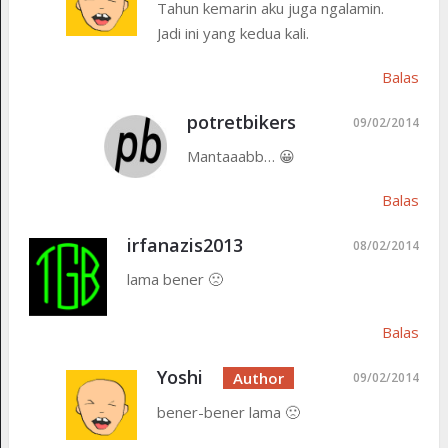
Tahun kemarin aku juga ngalamin.
Jadi ini yang kedua kali.
Balas
potretbikers
09/02/2014
Mantaaabb… 😀
Balas
irfanazis2013
08/02/2014
lama bener 🙁
Balas
Yoshi
09/02/2014
bener-bener lama 🙁