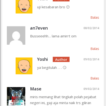
uji kesabaran bro 🙁
Balas
an7even
08/02/2014
Busseeehh… lama amirrt om
Balas
Yoshi
09/02/2014
ya begitulah . . . 🙄
Balas
Mase
09/02/2014
miris memang lihat tingkah polah pejabat
negeri ini, gaji aja minta naik trs giliran