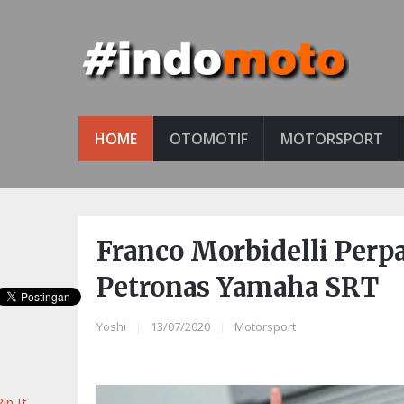
HOME
OTOMOTIF
MOTORSPORT
Franco Morbidelli Per
Petronas Yamaha SRT
Yoshi
|
13/07/2020
|
Motorsport
in It