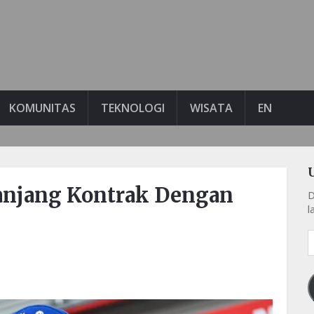
KOMUNITAS
TEKNOLOGI
WISATA
EN
panjang Kontrak Dengan
D
l
A
e
k