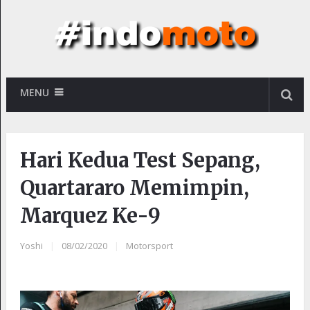
MENU
Hari Kedua Test Sepang,
Quartararo Memimpin,
Marquez Ke-9
Yoshi
|
08/02/2020
|
Motorsport