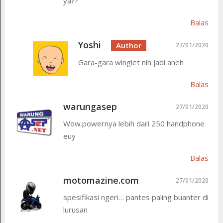
ya??
Balas
Yoshi
27/01/2020
Gara-gara winglet nih jadi aneh
Balas
warungasep
27/01/2020
Wow.powernya lebih dari 250 handphone
euy
Balas
motomazine.com
27/01/2020
spesifikasi ngeri… pantes paling buanter di
lurusan