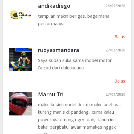
andikadiego
26/01/2020
tampilan makin berigas, bagaimana
performanya
Balas
rudyasmandara
27/01/2020
Saya sudah suka sama model motor
Ducati dari duluuuuuuu
Balas
Marnu Tri
27/01/2020
makin kesini model ducati makin aneh ya,.
kurang manis di pandang,. cuma kalau
powernya emang ngeri dah,. tahun ini
bakal berjibaku lawan mamakes nggak