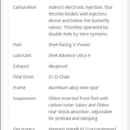
Carburation
Indirect electronic injection, four
throttle bodies with injectors
above and below the butterfly
valves. Throttles operated by
double Ride by Wire systems
Fuel
Shell Racing V-Power
Lubricant
Shell Advance Ultra 4
Exhaust
Akrapovič
Final Drive
D.I.D Chain
Frame
Aluminium alloy twin-spar
Suspension
Öhlins inverted front fork with
carbon outer tubes and Öhlins
rear shock absorber, adjustable
for preload and damping
Electronics
Magneti Marelli ECU programmed