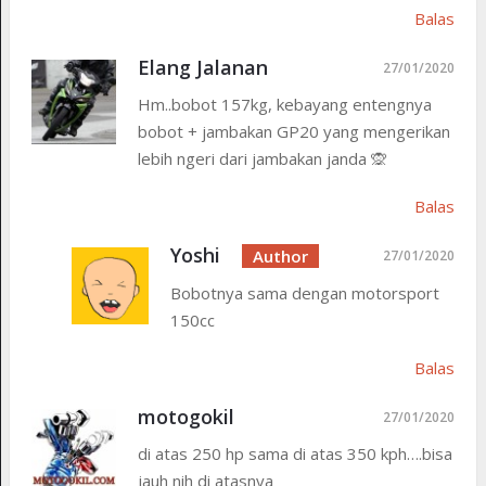
Balas
Elang Jalanan
27/01/2020
Hm..bobot 157kg, kebayang entengnya
bobot + jambakan GP20 yang mengerikan
lebih ngeri dari jambakan janda 🙊
Balas
Yoshi
27/01/2020
Bobotnya sama dengan motorsport
150cc
Balas
motogokil
27/01/2020
di atas 250 hp sama di atas 350 kph….bisa
jauh nih di atasnya