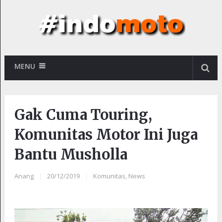
MENU
Gak Cuma Touring,
Komunitas Motor Ini Juga
Bantu Musholla
Anang
|
20/12/2019
|
Komunitas
,
News