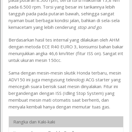
pada putaran 8.500 rpm, serta torsi maksimal 13,8 Nm
pada 6.500 rpm. Torsi yang besar ini tarikannya lebih
tangguh pada pada putaran bawah, sehingga sangat
nyaman buat berbagai kondisi jalan, bahkan di sela-sela
kemacetam yang lebih cenderung
stop and go
.
Berdasarkan hasil tes internal yang dilakukan oleh AHM
dengan metoda ECE R40 EURO 3, konsumsi bahan bakar
menunjukkan angka 46,6 km/liter (fitur ISS on). Sangat irit
untuk ukuran mesin 150cc.
Sama dengan mesin-mesin skutik Honda terbaru, mesin
ADV150 ini juga mengusung teknologi ACG starter yang
mencegah suara berisik saat mesin dinyalakan. Fitur ini
bergandengan dengan ISS (Idling Stop System) yang
membuat mesin mati otomatis saat berhenti, dan
menyala kembali hanya dengan memutar tuas gas.
Rangka dan Kaki-kaki