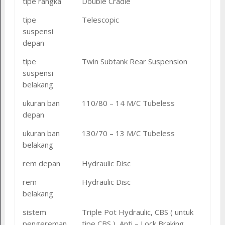
tipe rangka
Double Cradle
tipe
Telescopic
suspensi
depan
tipe
Twin Subtank Rear Suspension
suspensi
belakang
ukuran ban
110/80 – 14 M/C Tubeless
depan
ukuran ban
130/70 – 13 M/C Tubeless
belakang
rem depan
Hydraulic Disc
rem
Hydraulic Disc
belakang
sistem
Triple Pot Hydraulic, CBS ( untuk
pengereman
tipe CBS ), Anti – Lock Braking