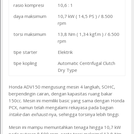
rasio kompresi
10,6 : 1
daya maksimum
10,7 kW ( 14,5 PS ) / 8.500
rpm
torsi maksimum
13,8 Nm ( 1,34 kgf.m ) / 6.500
rpm
tipe starter
Elektrik
tipe kopling
Automatic Centrifugal Clutch
Dry Type
Honda ADV150 mengusung mesin 4 langkah, SOHC,
berpendingin cairan, dengan kapasitas ruang bakar
150cc. Mesin ini memiliki basic yang sama dengan Honda
PCX, namun telah mengalami rekayasa pada bagian
intake
dan
exhaust
-nya, sehingga torsinya lebih tinggi.
Mesin ini mampu memuntahkan tenaga hingga 10,7 kW