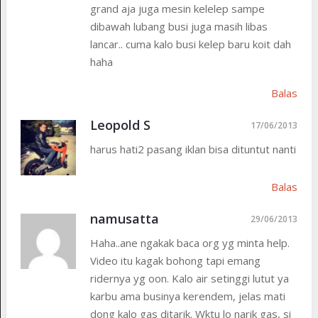
grand aja juga mesin kelelep sampe
dibawah lubang busi juga masih libas
lancar.. cuma kalo busi kelep baru koit dah
haha
Balas
Leopold S
17/06/2013
harus hati2 pasang iklan bisa dituntut nanti
Balas
namusatta
29/06/2013
Haha..ane ngakak baca org yg minta help.
Video itu kagak bohong tapi emang
ridernya yg oon. Kalo air setinggi lutut ya
karbu ama businya kerendem, jelas mati
dong kalo gas ditarik. Wktu lo narik gas, si