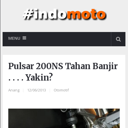
MENU
Pulsar 200NS Tahan Banjir
. . . . Yakin?
Anang
|
12/06/2013
|
Otomotif