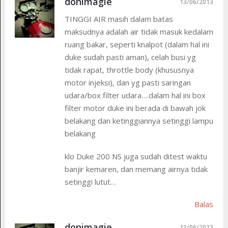
donimagie
13/06/2013
TINGGI AIR masih dalam batas
maksudnya adalah air tidak masuk kedalam
ruang bakar, seperti knalpot (dalam hal ini
duke sudah pasti aman), celah busi yg
tidak rapat, throttle body (khususnya
motor injeksi), dan yg pasti saringan
udara/box filter udara….dalam hal ini box
filter motor duke ini berada di bawah jok
belakang dan ketinggiannya setinggi lampu
belakang
klo Duke 200 NS juga sudah ditest waktu
banjir kemaren, dan memang airnya tidak
setinggi lutut…
Balas
donimagie
13/06/2013