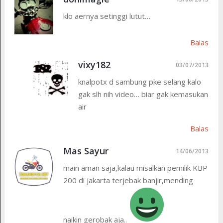
klo aernya setinggi lutut…
Balas
vixy182
03/07/2013
knalpotx d sambung pke selang kalo
gak slh nih video… biar gak kemasukan
air
Balas
Mas Sayur
14/06/2013
main aman saja,kalau misalkan pemilik KBP
200 di jakarta terjebak banjir,mending
naikin gerobak aja..