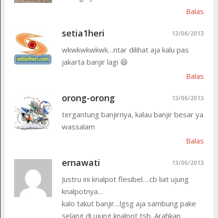
Balas
setia1heri
13/06/2013
wkwkwkwkwk…ntar dilihat aja kalu pas
jakarta banjir lagi 😆
Balas
orong-orong
13/06/2013
tergantung banjirnya, kalau banjir besar ya
wassalam
Balas
ernawati
13/06/2013
Justru ini knalpot flesibel….cb liat ujung
knalpotnya…
kalo takut banjir…lgsg aja sambung pake
selang di ujung knalpot tsb. Arahkan