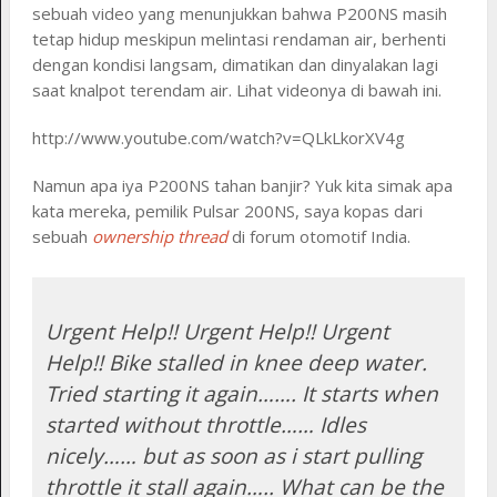
sebuah video yang menunjukkan bahwa P200NS masih
tetap hidup meskipun melintasi rendaman air, berhenti
dengan kondisi langsam, dimatikan dan dinyalakan lagi
saat knalpot terendam air. Lihat videonya di bawah ini.
http://www.youtube.com/watch?v=QLkLkorXV4g
Namun apa iya P200NS tahan banjir? Yuk kita simak apa
kata mereka, pemilik Pulsar 200NS, saya kopas dari
sebuah
ownership thread
di forum otomotif India.
Urgent Help!! Urgent Help!! Urgent
Help!! Bike stalled in knee deep water.
Tried starting it again……. It starts when
started without throttle…… Idles
nicely…… but as soon as i start pulling
throttle it stall again….. What can be the