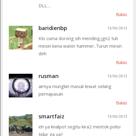
DLL….
Balas
baridienbp
13/06/2013
Klo cuma dorong sih mending,jgn2 tuh
mesin kena water hammer..Turun mesin
deh
Balas
rusman
13/06/2013
airnya mungkin masuk lewat selang
pernapasan
Balas
smartfaiz
13/06/2013
eh ya knalpot segitu kira2 mentok polisi
tidur ga ya?