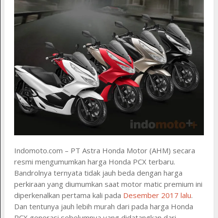
Indomoto.com – PT Astra Honda Motor (AHM) secara
resmi mengumumkan harga Honda PCX terbaru.
Bandrolnya ternyata tidak jauh beda dengan harga
perkiraan yang diumumkan saat motor matic premium ini
diperkenalkan pertama kali pada
Desember 2017 lalu
.
Dan tentunya jauh lebih murah dari pada harga Honda
PCX generasi sebelumnya yang didatangkan dari