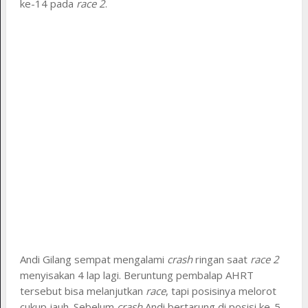
ke-14 pada
race 2
.
Andi Gilang sempat mengalami
crash
ringan saat
race 2
menyisakan 4 lap lagi. Beruntung pembalap AHRT
tersebut bisa melanjutkan
race
, tapi posisinya melorot
cukup jauh. Sebelum
crash
Andi bertarung di posisi ke-5.