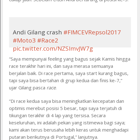
Andi Gilang crash
#FIMCEVRepsol2017
#Moto3
#Race2
pic.twitter.com/NZSImvJW7g
“Saya mempunyai feeling yang bagus sejak Kamis hingga
— Indomoto++ (@indomoto)
July 9,
race terakhir hari ini, dan saya merasa semuanya
2017
berjalan baik. Di race pertama, saya start kurang bagus,
tapi saya bisa bertahan di grup kedua dan finis ke-7,”
ujar Gilang pasca
race
.
“Di race kedua saya bisa meningkatkan kecepatan dan
optimis merebut posisi 5 besar, tapi saya terjatuh di
tikungan terakhir di 4 lap yang tersisa. Secara
keseluruhan, ini adalah pekan yang istimewa bagi saya;
kami akan terus berusaha lebih keras untuk menghadapi
putaran berikutnya di Portugal,” lanjutnya.