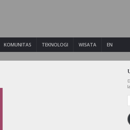
KOMUNITAS
TEKNOLOGI
WISATA
EN
D
l
A
e
k