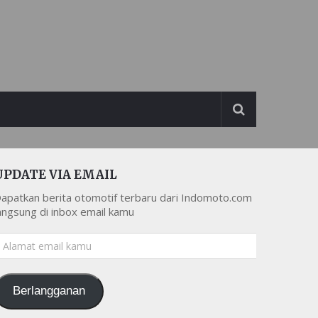
UPDATE VIA EMAIL
apatkan berita otomotif terbaru dari Indomoto.com
angsung di inbox email kamu
lamat
mail
amu
Berlangganan