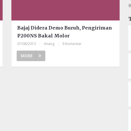
B
Bajaj Didera Demo Buruh, Pengiriman
P200NS Bakal Molor
07/08/2013
|
Anang
|
9 Komentar
MORE