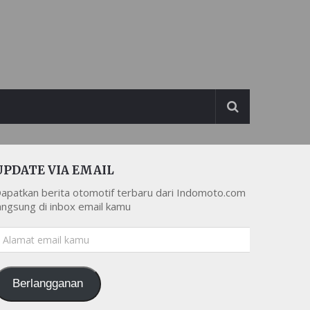
UPDATE VIA EMAIL
apatkan berita otomotif terbaru dari Indomoto.com
angsung di inbox email kamu
lamat
mail
amu
Berlangganan