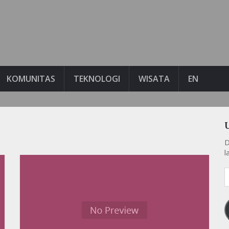
KOMUNITAS
TEKNOLOGI
WISATA
EN
D
l
A
e
k