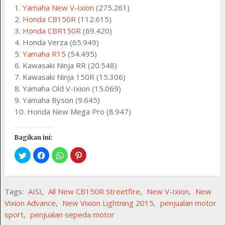
1.
Yamaha New V-Ixion
(275.261)
2.
Honda CB150R
(112.615)
3.
Honda CBR150R
(69.420)
4. Honda Verza (65.949)
5.
Yamaha R15
(54.495)
6. Kawasaki Ninja RR (20.548)
7. Kawasaki Ninja 150R (15.306)
8. Yamaha Old V-Ixion (15.069)
9. Yamaha Byson (9.645)
10. Honda New Mega Pro (8.947)
Bagikan ini:
Tags:
AISI
,
All New CB150R Streetfire
,
New V-Ixion
,
New
Vixion Advance
,
New Vixion Lightning 2015
,
penjualan motor
sport
,
penjualan sepeda motor