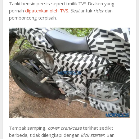
Tanki bensin persis seperti milik TVS Draken yang
pernah
dipatenkan oleh TVS
.
Seat
untuk
rider
dan
pembonceng terpisah.
Tampak samping,
cover crankcase
terlihat sedikit
berbeda, tidak dilengkapi dengan
kick starter
. Ban