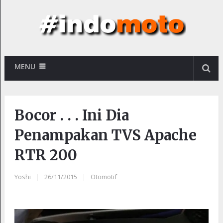
MENU
Bocor . . . Ini Dia
Penampakan TVS Apache
RTR 200
Yoshi
|
26/11/2015
|
Otomotif