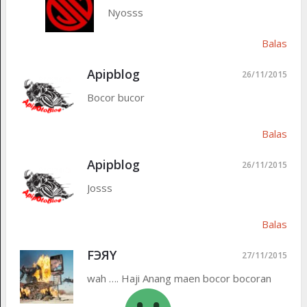
Nyosss
Balas
Apipblog
26/11/2015
Bocor bucor
Balas
Apipblog
26/11/2015
Josss
Balas
FЭЯY
27/11/2015
wah …. Haji Anang maen bocor bocoran