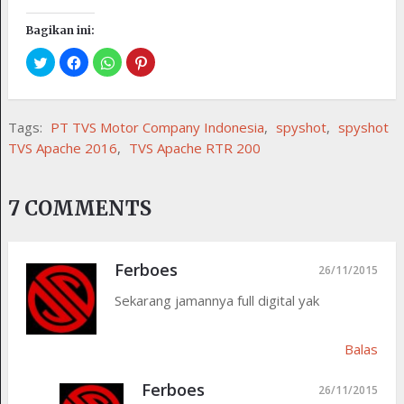
Bagikan ini:
Tags:
PT TVS Motor Company Indonesia
,
spyshot
,
spyshot
TVS Apache 2016
,
TVS Apache RTR 200
7 COMMENTS
Ferboes
26/11/2015
Sekarang jamannya full digital yak
Balas
Ferboes
26/11/2015