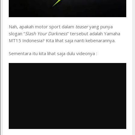
Nah, apakah motor sport dalam
teaser
yang punya
slogan “
Slash Your Darkness
” tersebut adalah Yamaha
MT15 Indonesia? Kita lihat saja nanti kebenarannya.
Sementara itu kita lihat saja dulu videonya :