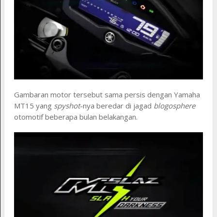
Gambaran motor tersebut sama persis dengan Yamaha
MT15 yang
spyshot
-nya beredar di jagad
blogosphere
otomotif beberapa bulan belakangan.