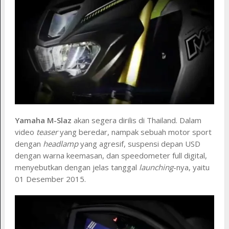
Yamaha M-Slaz
akan segera dirilis di Thailand. Dalam
video
teaser
yang beredar, nampak sebuah motor sport
dengan
headlamp
yang agresif, suspensi depan USD
dengan warna keemasan, dan speedometer full digital,
menyebutkan dengan jelas tanggal
launching
-nya, yaitu
01 Desember 2015.