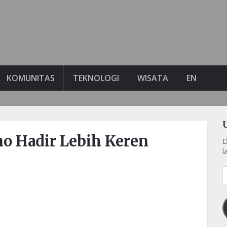
KOMUNITAS
TEKNOLOGI
WISATA
EN
o Hadir Lebih Keren
D
l
A
e
k