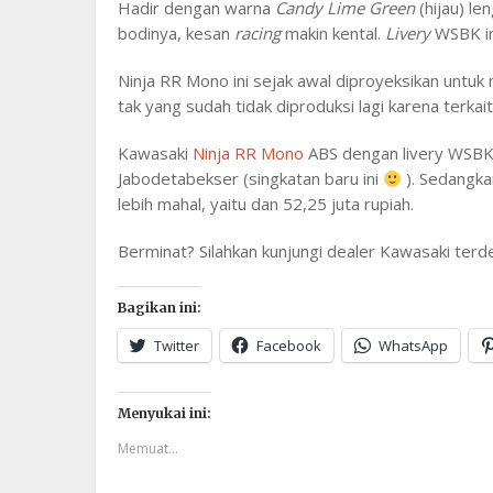
Hadir dengan warna
Candy Lime Green
(hijau) l
bodinya, kesan
racing
makin kental.
Livery
WSBK in
Ninja RR Mono ini sejak awal diproyeksikan untuk
tak yang sudah tidak diproduksi lagi karena terkai
Kawasaki
Ninja RR Mono
ABS dengan livery WSBK i
Jabodetabekser (singkatan baru ini
). Sedangka
lebih mahal, yaitu dan 52,25 juta rupiah.
Berminat? Silahkan kunjungi dealer Kawasaki terd
Bagikan ini:
Twitter
Facebook
WhatsApp
Menyukai ini:
Memuat...