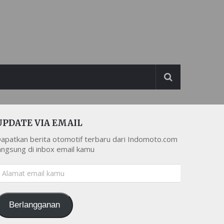
UPDATE VIA EMAIL
apatkan berita otomotif terbaru dari Indomoto.com
angsung di inbox email kamu
lamat
mail
amu
Berlangganan