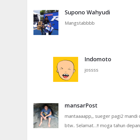
Supono Wahyudi
Mangstabbbb
Indomoto
jossss
mansarPost
mantaaaapp,, sueger pagi2 mandi d
btw.. Selamat…!! moga tahun depan b