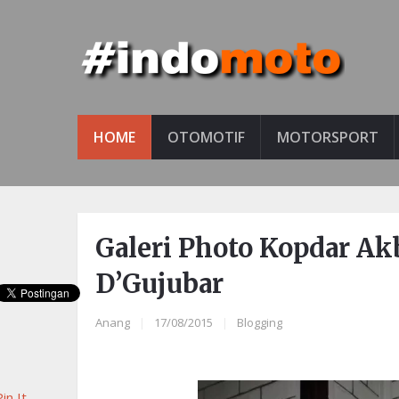
HOME
OTOMOTIF
MOTORSPORT
Galeri Photo Kopdar A
D’Gujubar
Anang
|
17/08/2015
|
Blogging
in It