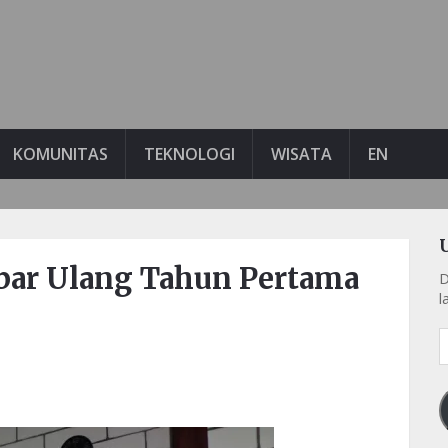
KOMUNITAS
TEKNOLOGI
WISATA
EN
kbar Ulang Tahun Pertama
D
l
A
e
k