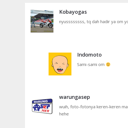
Kobayogas
nyussssssss, tq dah hadir ya om 
Indomoto
Sami-sami om
warungasep
wuih, foto-fotonya keren-keren mas
hehe