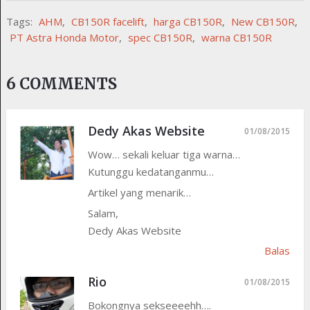
Tags:
AHM
,
CB150R facelift
,
harga CB150R
,
New CB150R
,
PT Astra Honda Motor
,
spec CB150R
,
warna CB150R
6 COMMENTS
Dedy Akas Website
01/08/2015
Wow… sekali keluar tiga warna…
Kutunggu kedatanganmu…
Artikel yang menarik…
Salam,
Dedy Akas Website
Balas
Rio
01/08/2015
Bokongnya sekseeeehh….