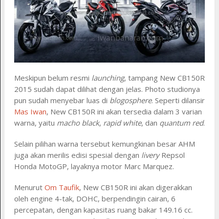
Meskipun belum resmi
launching
, tampang New CB150R
2015 sudah dapat dilihat dengan jelas. Photo studionya
pun sudah menyebar luas di
blogosphere
. Seperti dilansir
Mas Iwan
, New CB150R ini akan tersedia dalam 3 varian
warna, yaitu
macho black
,
rapid white
, dan
quantum red
.
Selain pilihan warna tersebut kemungkinan besar AHM
juga akan merilis edisi spesial dengan
livery
Repsol
Honda MotoGP, layaknya motor Marc Marquez.
Menurut
Om Taufik
, New CB150R ini akan digerakkan
oleh engine 4-tak, DOHC, berpendingin cairan, 6
percepatan, dengan kapasitas ruang bakar 149.16 cc.