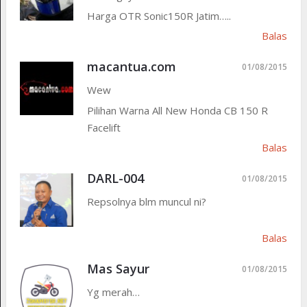
Harga OTR Sonic150R Jatim…..
Balas
macantua.com
01/08/2015
Wew
Pilihan Warna All New Honda CB 150 R
Facelift
Balas
DARL-004
01/08/2015
Repsolnya blm muncul ni?
Balas
Mas Sayur
01/08/2015
Yg merah…