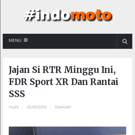
MENU
Jajan Si RTR Minggu Ini,
FDR Sport XR Dan Rantai
SSS
Yoshi
|
25/07/2015
|
Otomotif