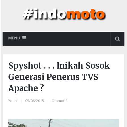
MENU
Spyshot . . . Inikah Sosok
Generasi Penerus TVS
Apache ?
Yoshi
|
05/06/2015
|
Otomotif