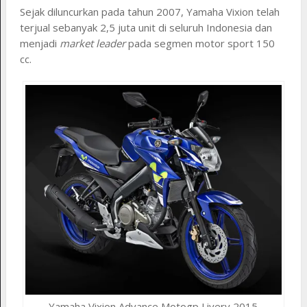
Sejak diluncurkan pada tahun 2007, Yamaha Vixion telah
terjual sebanyak 2,5 juta unit di seluruh Indonesia dan
menjadi
market leader
pada segmen motor sport 150
cc.
Yamaha Vixion Advance Motogp Livery 2015