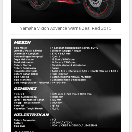
Yamaha Vixion Advance warna Zeal Red 2015