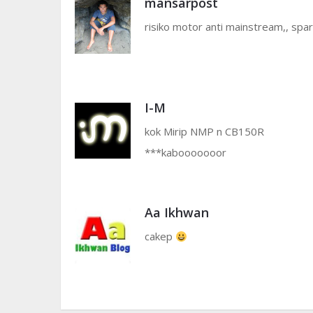
mansarpost
risiko motor anti mainstream,, sp
I-M
kok Mirip NMP n CB150R
***kabooooooor
Aa Ikhwan
cakep