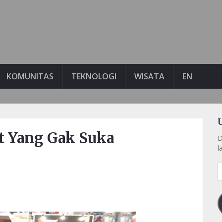
KOMUNITAS
TEKNOLOGI
WISATA
EN
t Yang Gak Suka
D
l
A
e
k