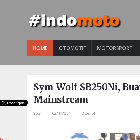
HOME
OTOMOTIF
MOTORSPORT
Sym Wolf SB250Ni, Bua
Mainstream
Yoshi
|
02/11/2014
|
Otomotif
in It