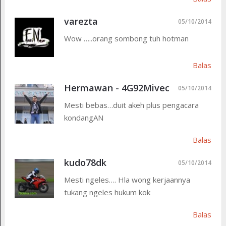
varezta
05/10/2014
Wow …..orang sombong tuh hotman
Balas
Hermawan - 4G92Mivec
05/10/2014
Mesti bebas…duit akeh plus pengacara
kondangAN
Balas
kudo78dk
05/10/2014
Mesti ngeles…. Hla wong kerjaannya
tukang ngeles hukum kok
Balas