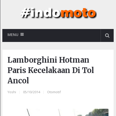
MENU
Lamborghini Hotman
Paris Kecelakaan Di Tol
Ancol
Yoshi
|
05/10/2014
|
Otomotif