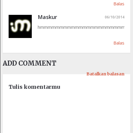
Balas
Maskur
06/10/2014
hmmmmmmmmmmmmmmmmmmmmmm
Balas
ADD COMMENT
Batalkan balasan
Tulis komentarmu