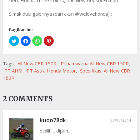
Red, Honda Three Colors, dan New Repsol Edition.
Simak dulu galerinya (dari akun @welovehonda) :
Bagikan ini:
Tags:
All New CBR 150R
,
Pilihan warna All New CBR 150R
,
PT AHM
,
PT Astra Honda Motor
,
Spesifikasi All New CBR
150R
2 COMMENTS
kudo78dk
07/09/2014
dipilih… dipilih….