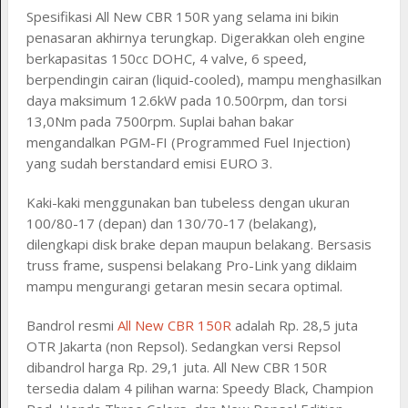
Spesifikasi All New CBR 150R yang selama ini bikin
penasaran akhirnya terungkap. Digerakkan oleh engine
berkapasitas 150cc DOHC, 4 valve, 6 speed,
berpendingin cairan (liquid-cooled), mampu menghasilkan
daya maksimum 12.6kW pada 10.500rpm, dan torsi
13,0Nm pada 7500rpm. Suplai bahan bakar
mengandalkan PGM-FI (Programmed Fuel Injection)
yang sudah berstandard emisi EURO 3.
Kaki-kaki menggunakan ban tubeless dengan ukuran
100/80-17 (depan) dan 130/70-17 (belakang),
dilengkapi disk brake depan maupun belakang. Bersasis
truss frame, suspensi belakang Pro-Link yang diklaim
mampu mengurangi getaran mesin secara optimal.
Bandrol resmi
All New CBR 150R
adalah Rp. 28,5 juta
OTR Jakarta (non Repsol). Sedangkan versi Repsol
dibandrol harga Rp. 29,1 juta. All New CBR 150R
tersedia dalam 4 pilihan warna: Speedy Black, Champion