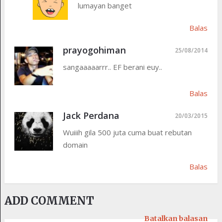
lumayan banget
Balas
prayogohiman
25/08/2014
sangaaaaarrr.. EF berani euy..
Balas
Jack Perdana
20/03/2015
Wuiiih gila 500 juta cuma buat rebutan
domain
Balas
ADD COMMENT
Batalkan balasan