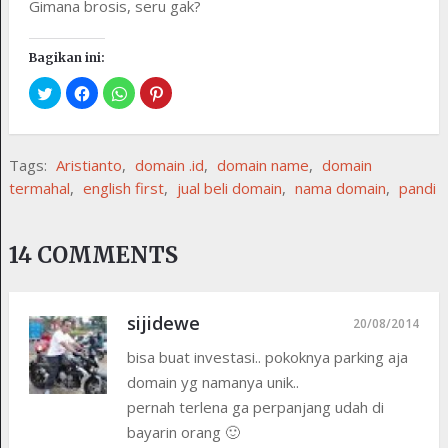
Gimana brosis, seru gak?
Bagikan ini:
Tags:
Aristianto
,
domain .id
,
domain name
,
domain
termahal
,
english first
,
jual beli domain
,
nama domain
,
pandi
14 COMMENTS
sijidewe
20/08/2014
bisa buat investasi.. pokoknya parking aja
domain yg namanya unik..
pernah terlena ga perpanjang udah di
bayarin orang 🙂