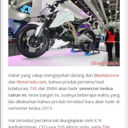
Kabar yang cukup mengejutkan datang dari
BikeAdvice.in
dan
Motoroids.com
, bahwa produk pertama hasil
kolaborasi
TVS
dan BMW akan hadir
semester kedua
tahun ini
. Wow banget ini, soalnya beberapa waktu yang
lalu dikabarkan bahwa produk tersebut baru akan hadir di
semester kedua 2015.
Hal tersebut pertama kali diungkapkan oleh K N
Radhakrishnan, CEO-nya TVS Motor India, pada
The