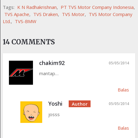
Tags:
K N Radhakrishnan
,
PT TVS Motor Company Indonesia
,
TVS Apache
,
TVS Draken
,
TVS Motor
,
TVS Motor Company
Ltd.
,
TVS-BMW
14 COMMENTS
chakim92
05/05/2014
mantap…
Balas
Yoshi
05/05/2014
josss
Balas