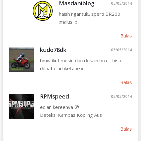
Masdaniblog
05/05/2014
haish ngantuk.. sperti BR200
:malus :p
Balas
kudo78dk
05/05/2014
bmw ikut mesin dan desain bro…..bisa
dilihat diartikel ane ini
Balas
RPMspeed
05/05/2014
edian kereenya 😮
Deteksi Kampas Kopling Aus
Balas