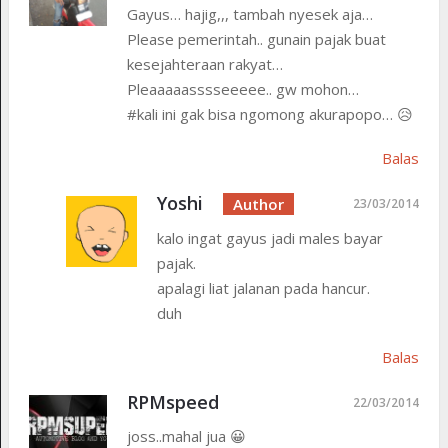
Gayus… hajig,,, tambah nyesek aja…
Please pemerintah.. gunain pajak buat
kesejahteraan rakyat…
Pleaaaaasssseeeee.. gw mohon…
#kali ini gak bisa ngomong akurapopo… 😥
Balas
Yoshi
23/03/2014
kalo ingat gayus jadi males bayar
pajak.
apalagi liat jalanan pada hancur.
duh
Balas
RPMspeed
22/03/2014
joss..mahal jua 😀