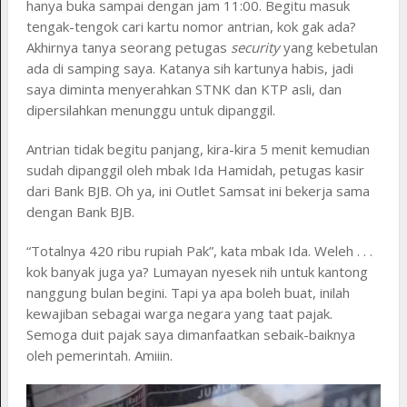
hanya buka sampai dengan jam 11:00. Begitu masuk
tengak-tengok cari kartu nomor antrian, kok gak ada?
Akhirnya tanya seorang petugas
security
yang kebetulan
ada di samping saya. Katanya sih kartunya habis, jadi
saya diminta menyerahkan STNK dan KTP asli, dan
dipersilahkan menunggu untuk dipanggil.
Antrian tidak begitu panjang, kira-kira 5 menit kemudian
sudah dipanggil oleh mbak Ida Hamidah, petugas kasir
dari Bank BJB. Oh ya, ini Outlet Samsat ini bekerja sama
dengan Bank BJB.
“Totalnya 420 ribu rupiah Pak”, kata mbak Ida. Weleh . . .
kok banyak juga ya? Lumayan nyesek nih untuk kantong
nanggung bulan begini. Tapi ya apa boleh buat, inilah
kewajiban sebagai warga negara yang taat pajak.
Semoga duit pajak saya dimanfaatkan sebaik-baiknya
oleh pemerintah. Amiiin.