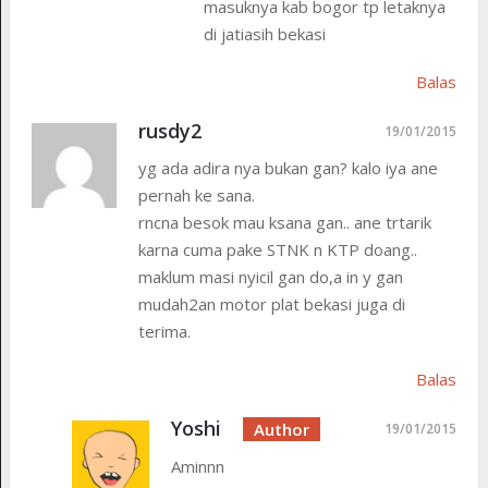
masuknya kab bogor tp letaknya
di jatiasih bekasi
Balas
rusdy2
19/01/2015
yg ada adira nya bukan gan? kalo iya ane
pernah ke sana.
rncna besok mau ksana gan.. ane trtarik
karna cuma pake STNK n KTP doang..
maklum masi nyicil gan do,a in y gan
mudah2an motor plat bekasi juga di
terima.
Balas
Yoshi
19/01/2015
Aminnn