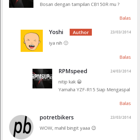
Bosan dengan tampilan CB150R mu ?
Balas
Yoshi
23/03/2014
iya nih 🙁
Balas
RPMspeed
24/03/2014
nitip kak 😀
Yamaha YZF-R15 Siap Mengaspal
Balas
potretbikers
23/03/2014
WOW, mahil bingit yaaa 😉