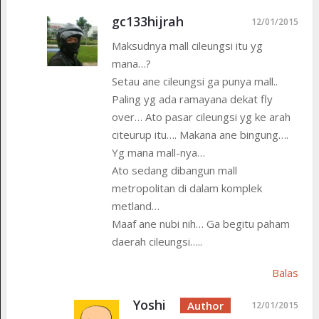
gc133hijrah
12/01/2015
Maksudnya mall cileungsi itu yg
mana…?
Setau ane cileungsi ga punya mall..
Paling yg ada ramayana dekat fly
over… Ato pasar cileungsi yg ke arah
citeurup itu…. Makana ane bingung….
Yg mana mall-nya…
Ato sedang dibangun mall
metropolitan di dalam komplek
metland…
Maaf ane nubi nih… Ga begitu paham
daerah cileungsi…..
Balas
Yoshi
12/01/2015