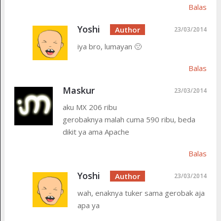
Balas
Yoshi
23/03/2014
iya bro, lumayan 🙁
Balas
Maskur
23/03/2014
aku MX 206 ribu
gerobaknya malah cuma 590 ribu, beda
dikit ya ama Apache
Balas
Yoshi
23/03/2014
wah, enaknya tuker sama gerobak aja
apa ya