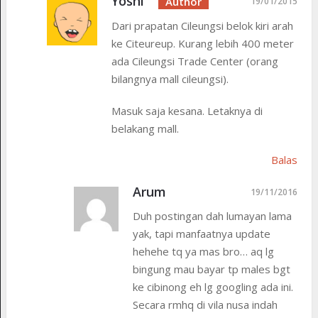
Yoshi
19/01/2015
Dari prapatan Cileungsi belok kiri arah
ke Citeureup. Kurang lebih 400 meter
ada Cileungsi Trade Center (orang
bilangnya mall cileungsi).
Masuk saja kesana. Letaknya di
belakang mall.
Balas
Arum
19/11/2016
Duh postingan dah lumayan lama
yak, tapi manfaatnya update
hehehe tq ya mas bro… aq lg
bingung mau bayar tp males bgt
ke cibinong eh lg googling ada ini.
Secara rmhq di vila nusa indah