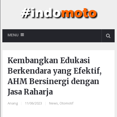
MENU
Kembangkan Edukasi
Berkendara yang Efektif,
AHM Bersinergi dengan
Jasa Raharja
Anang
|
11/06/2023
|
News
,
Otomotif