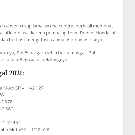
telah absen cukup lama karena cedera, berhasil membuat
 ini luar biasa, karena pembalap team Repsol Honda ini
an berhasil mengatasi trauma fisik dan psikisnya.
-nya, Pol Espargaro lebih bersemangat. Pol
 Zarco dan Bagnaia di belakangnya.
al 2021:
a MotoGP – 1’42.127
78
42.378
42.382
– 1’42.464
aha MotoGP – 1’42.528