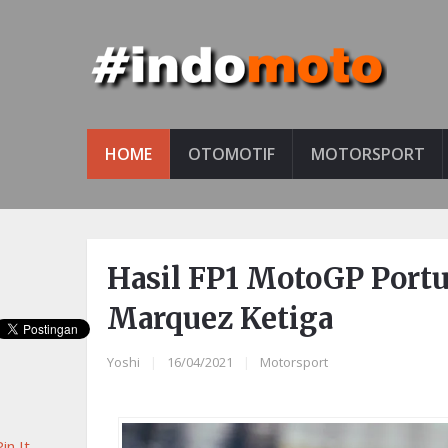
HOME
OTOMOTIF
MOTORSPORT
Hasil FP1 MotoGP Portug
Marquez Ketiga
Yoshi
|
16/04/2021
|
Motorsport
in It