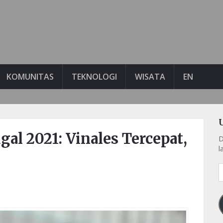
KOMUNITAS
TEKNOLOGI
WISATA
EN
al 2021: Vinales Tercepat,
D
l
A
e
k