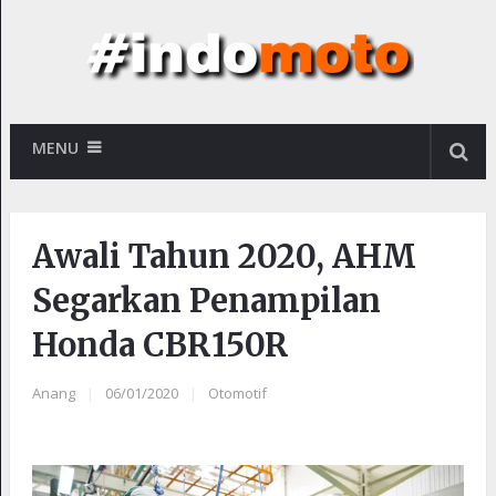
MENU
Awali Tahun 2020, AHM
Segarkan Penampilan
Honda CBR150R
Anang
|
06/01/2020
|
Otomotif