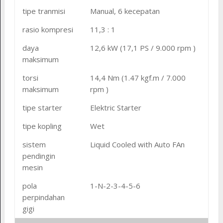
tipe tranmisi
Manual, 6 kecepatan
rasio kompresi
11,3 : 1
daya
12,6 kW (17,1 PS / 9.000 rpm )
maksimum
torsi
14,4 Nm (1.47 kgf.m / 7.000
maksimum
rpm )
tipe starter
Elektric Starter
tipe kopling
Wet
sistem
Liquid Cooled with Auto FAn
pendingin
mesin
pola
1-N-2-3-4-5-6
perpindahan
gigi