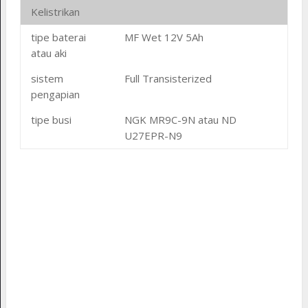
Kelistrikan
tipe baterai
MF Wet 12V 5Ah
atau aki
sistem
Full Transisterized
pengapian
tipe busi
NGK MR9C-9N atau ND
U27EPR-N9