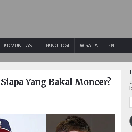
KOMUNITAS
TEKNOLOGI
WISATA
EN
 Siapa Yang Bakal Moncer?
D
l
A
e
k