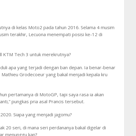
tnya di kelas Moto2 pada tahun 2016. Selama 4 musim
musim terakhir, Lecuona menempati posisi ke-12 di
ull KTM Tech 3 untuk merekrutnya?
eduli apa yang terjadi dengan ban depan. Ia benar-benar
as Mathieu Grodecoeur yang bakal menjadi kepala kru
ahun pertamanya di MotoGP, tapi saya rasa ia akan
nti,” pungkas pria asal Prancis tersebut.
GP 2020. Siapa yang menjadi jagomu?
 20 seri, di mana seri perdananya bakal digelar di
bar menunggu kan?