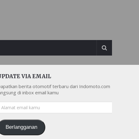
UPDATE VIA EMAIL
apatkan berita otomotif terbaru dari Indomoto.com
angsung di inbox email kamu
lamat
mail
amu
Berlangganan