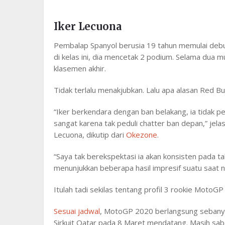
Iker Lecuona
Pembalap Spanyol berusia 19 tahun memulai debu
di kelas ini, dia mencetak 2 podium. Selama dua 
klasemen akhir.
Tidak terlalu menakjubkan. Lalu apa alasan Red B
“Iker berkendara dengan ban belakang, ia tidak p
sangat karena tak peduli chatter ban depan,” jel
Lecuona, dikutip dari
Okezone
.
“Saya tak berekspektasi ia akan konsisten pada t
menunjukkan beberapa hasil impresif suatu saat na
Itulah tadi sekilas tentang profil 3 rookie Moto
Sesuai jadwal
, MotoGP 2020 berlangsung sebanyak
Sirkuit Qatar pada 8 Maret mendatang. Masih sa