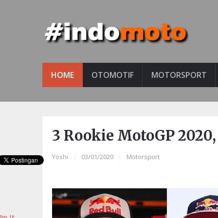
HOME
OTOMOTIF
MOTORSPORT
3 Rookie MotoGP 2020,
Yoshi
|
03/01/2020
|
Motorsport
in It