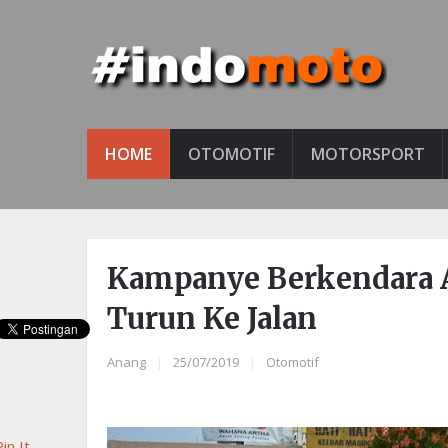
HOME
OTOMOTIF
MOTORSPORT
Kampanye Berkendara
Turun Ke Jalan
Anang
|
25/07/2019
|
Otomotif
in It