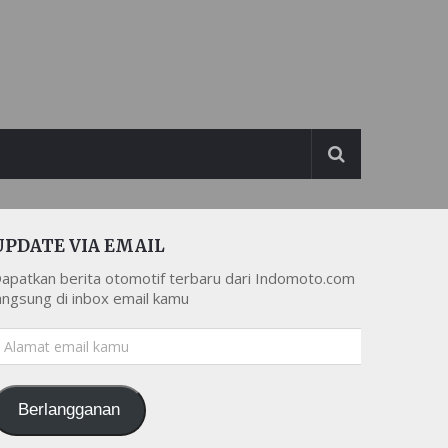
UPDATE VIA EMAIL
apatkan berita otomotif terbaru dari Indomoto.com
angsung di inbox email kamu
lamat
mail
amu
Berlangganan