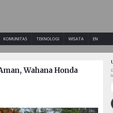
KOMUNITAS
TEKNOLOGI
WISATA
EN
 Aman, Wahana Honda
D
l
A
e
k