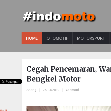
HOME
OTOMOTIF
MOTORSPORT
Cegah Pencemaran, War
Bengkel Motor
Anang
|
25/03/2019
|
Otomotif
in It