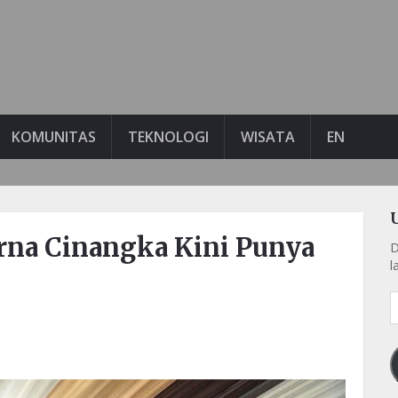
KOMUNITAS
TEKNOLOGI
WISATA
EN
na Cinangka Kini Punya
D
l
A
e
k