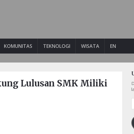
KOMUNITAS
TEKNOLOGI
WISATA
EN
ung Lulusan SMK Miliki
D
l
A
e
k