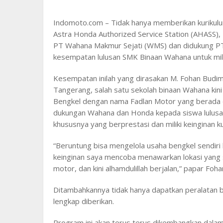
Indomoto.com – Tidak hanya memberikan kurikulum,
Astra Honda Authorized Service Station (AHASS)
PT Wahana Makmur Sejati (WMS) dan didukung P
kesempatan lulusan SMK Binaan Wahana untuk milik
Kesempatan inilah yang dirasakan M. Fohan Budi
Tangerang, salah satu sekolah binaan Wahana kini
Bengkel dengan nama Fadlan Motor yang berada d
dukungan Wahana dan Honda kepada siswa lulusa
khususnya yang berprestasi dan miliki keinginan ku
“Beruntung bisa mengelola usaha bengkel sendir
keinginan saya mencoba menawarkan lokasi yang 
motor, dan kini alhamdulillah berjalan,” papar Foh
Ditambahkannya tidak hanya dapatkan peralatan b
lengkap diberikan.
Program ini akan terus terus dikembangkan dala