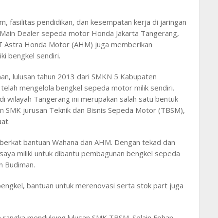
 fasilitas pendidikan, dan kesempatan kerja di jaringan
, Main Dealer sepeda motor Honda Jakarta Tangerang,
T Astra Honda Motor (AHM) juga memberikan
i bengkel sendiri.
man, lulusan tahun 2013 dari SMKN 5 Kabupaten
 telah mengelola bengkel sepeda motor milik sendiri.
i wilayah Tangerang ini merupakan salah satu bentuk
n SMK jurusan Teknik dan Bisnis Sepeda Motor (TBSM),
at.
i berkat bantuan Wahana dan AHM. Dengan tekad dan
saya miliki untuk dibantu pembagunan bengkel sepeda
an Budiman.
engkel, bantuan untuk merenovasi serta stok part juga
m rangka mendukung lulusan SMK TBSM. Selain Fohan