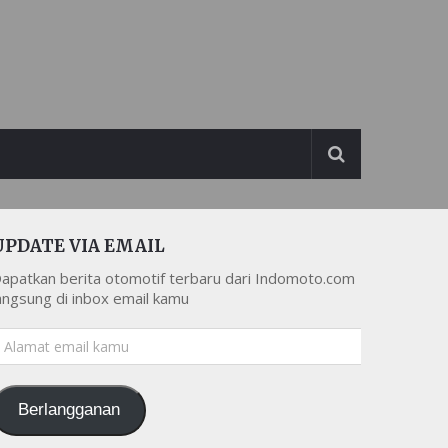
UPDATE VIA EMAIL
apatkan berita otomotif terbaru dari Indomoto.com
angsung di inbox email kamu
lamat
mail
amu
Berlangganan