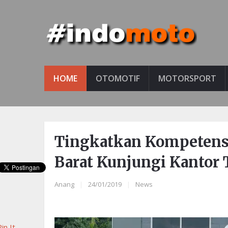
HOME
OTOMOTIF
MOTORSPORT
Tingkatkan Kompetensi
Barat Kunjungi Kantor 
Anang
|
24/01/2019
|
News
in It