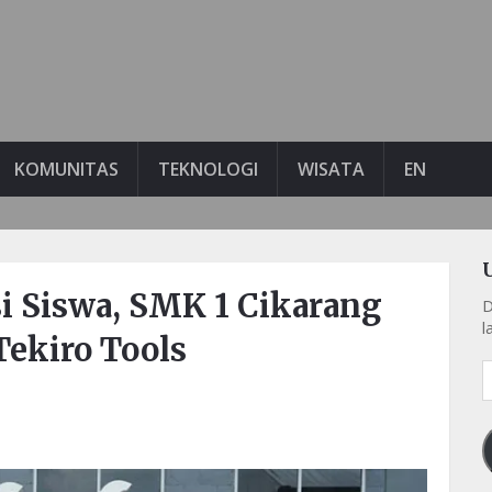
KOMUNITAS
TEKNOLOGI
WISATA
EN
 Siswa, SMK 1 Cikarang
D
l
Tekiro Tools
A
e
k