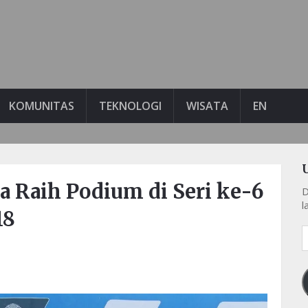
KOMUNITAS
TEKNOLOGI
WISATA
EN
a Raih Podium di Seri ke-6
D
l
18
A
e
k