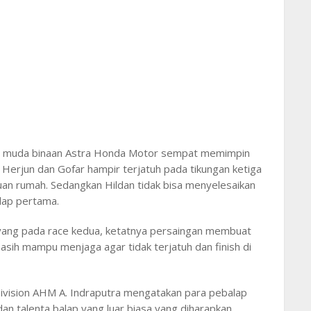
wa muda binaan Astra Honda Motor sempat memimpin
li Herjun dan Gofar hampir terjatuh pada tikungan ketiga
tuan rumah. Sedangkan Hildan tidak bisa menyelesaikan
lap pertama.
yang pada race kedua, ketatnya persaingan membuat
asih mampu menjaga agar tidak terjatuh dan finish di
Division AHM A. Indraputra mengatakan para pebalap
n talenta balap yang luar biasa yang diharapkan