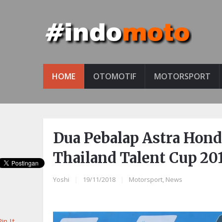
HOME
OTOMOTIF
MOTORSPORT
Dua Pebalap Astra Hond
Thailand Talent Cup 20
Yoshi
|
19/11/2018
|
Motorsport
,
News
in It