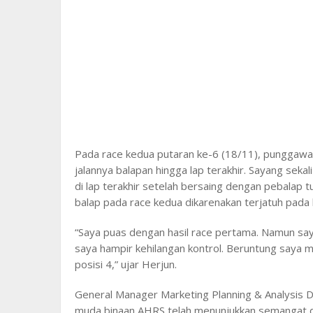
Pada race kedua putaran ke-6 (18/11), pungga
jalannya balapan hingga lap terakhir. Sayang seka
di lap terakhir setelah bersaing dengan pebalap 
balap pada race kedua dikarenakan terjatuh pada 
“Saya puas dengan hasil race pertama. Namun sa
saya hampir kehilangan kontrol. Beruntung saya m
posisi 4,” ujar Herjun.
General Manager Marketing Planning & Analysis 
muda binaan AHRS telah menunjukkan semangat da