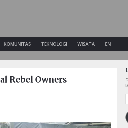
KOMUNITAS
TEKNOLOGI
WISATA
EN
lal Rebel Owners
D
l
A
e
k