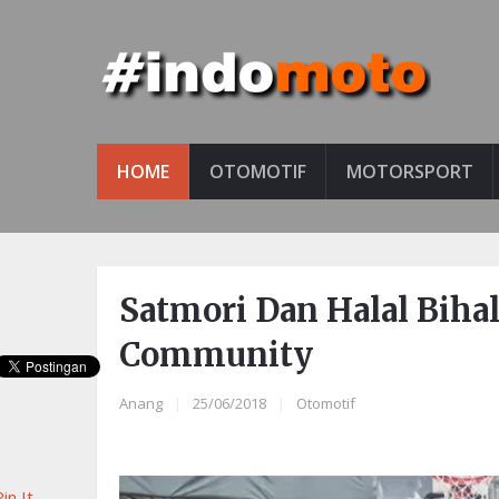
HOME
OTOMOTIF
MOTORSPORT
Satmori Dan Halal Biha
Community
Anang
|
25/06/2018
|
Otomotif
in It