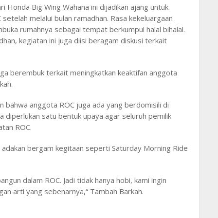
ri Honda Big Wing Wahana ini dijadikan ajang untuk
etelah melalui bulan ramadhan. Rasa kekeluargaan
mbuka rumahnya sebagai tempat berkumpul halal bihalal.
n, kegiatan ini juga diisi beragam diskusi terkait
uga berembuk terkait meningkatkan keaktifan anggota
kah.
n bahwa anggota ROC juga ada yang berdomisili di
a diperlukan satu bentuk upaya agar seluruh pemilik
atan ROC.
tin adakan bergam kegitaan seperti Saturday Morning Ride
bangun dalam ROC. Jadi tidak hanya hobi, kami ingin
an arti yang sebenarnya,“ Tambah Barkah.