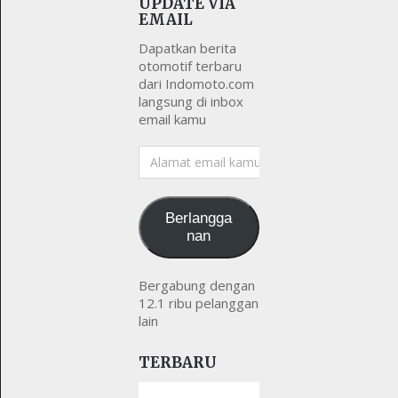
UPDATE VIA
EMAIL
Dapatkan berita
otomotif terbaru
dari Indomoto.com
langsung di inbox
email kamu
Alamat
email
kamu
Berlangga
nan
Bergabung dengan
12.1 ribu pelanggan
lain
TERBARU