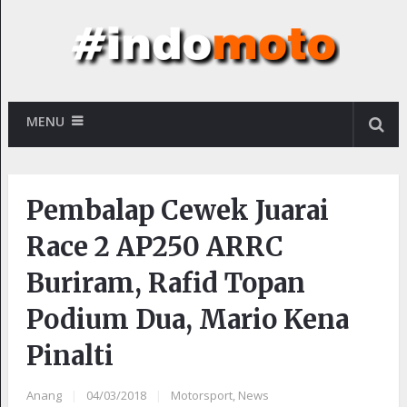
MENU
Pembalap Cewek Juarai
Race 2 AP250 ARRC
Buriram, Rafid Topan
Podium Dua, Mario Kena
Pinalti
Anang
|
04/03/2018
|
Motorsport
,
News