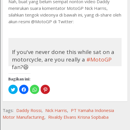
Nah, buat yang belum sempat nonton video Daddy
menirukan suara komentator MotoGP Nick Harris,
silahkan tengok videonya di bawah ini, yang di-share oleh
akun resmi @MotoGP di Twitter:
If you've never done this while sat on a
motorcycle, are you really a
#MotoGP
fan?😆
Meet Valdy from West Timor,
Bagikan ini:
Indonesia… we know what he wants to
be when he grows up!😂 What do you
reckon
@NickHarrisMedia
?
📽
@toiletkost
Tags:
Daddy Rossi
,
Nick Harris
,
PT Yamaha Indonesia
Motor Manufacturing
,
Rivaldy Elvans Krisna Sopbaba
pic.twitter.com/sq9prL0VrZ