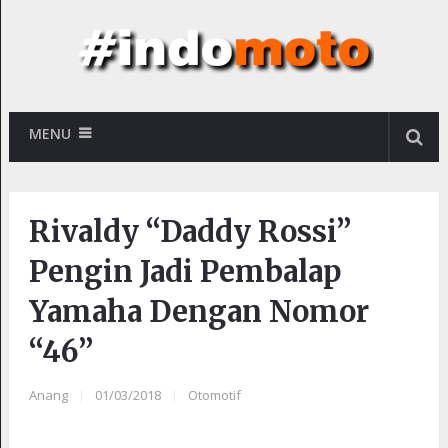
MENU
Rivaldy “Daddy Rossi”
Pengin Jadi Pembalap
Yamaha Dengan Nomor
“46”
Anang
|
01/03/2018
|
Otomotif