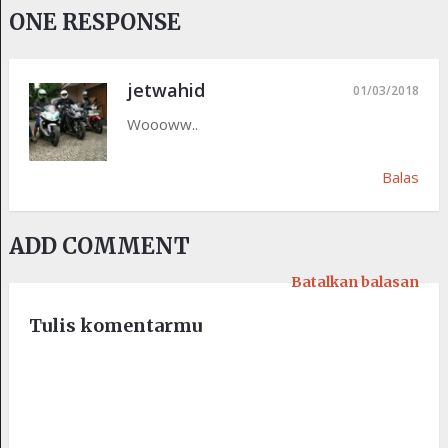
— MotoGP™ (@MotoGP)
February 15,
ONE RESPONSE
2018
jetwahid
01/03/2018
Woooww..
Balas
ADD COMMENT
Batalkan balasan
Tulis komentarmu