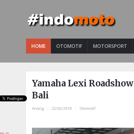
HOME
OTOMOTIF
MOTORSPORT
Yamaha Lexi Roadshow
Bali
Anang
|
22/02/2018
|
Otomotif
in It