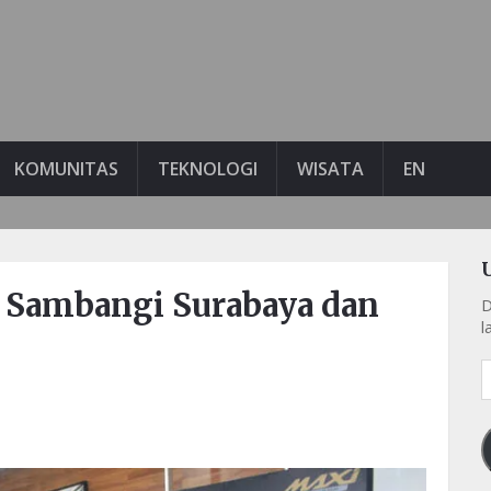
KOMUNITAS
TEKNOLOGI
WISATA
EN
 Sambangi Surabaya dan
D
l
A
e
k