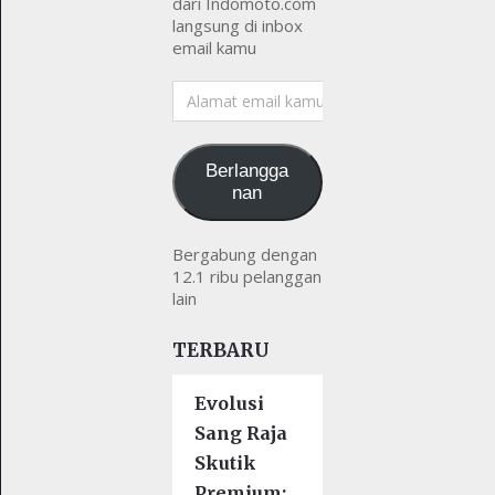
dari Indomoto.com
langsung di inbox
email kamu
Alamat
email
kamu
Berlangga
nan
Bergabung dengan
12.1 ribu pelanggan
lain
TERBARU
Evolusi
Sang Raja
Skutik
Premium: