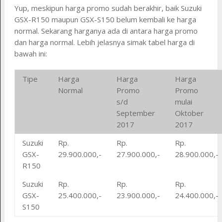
Yup, meskipun harga promo sudah berakhir, baik Suzuki
GSX-R150 maupun GSX-S150 belum kembali ke harga
normal. Sekarang harganya ada di antara harga promo
dan harga normal. Lebih jelasnya simak tabel harga di
bawah ini:
Tipe
Harga
Harga
Harga
Normal
Promo
Promo
s/d
mulai
September
Oktober
2017
2017
Suzuki
Rp.
Rp.
Rp.
GSX-
29.900.000,-
27.900.000,-
28.900.000,-
R150
Suzuki
Rp.
Rp.
Rp.
GSX-
25.400.000,-
23.900.000,-
24.400.000,-
S150