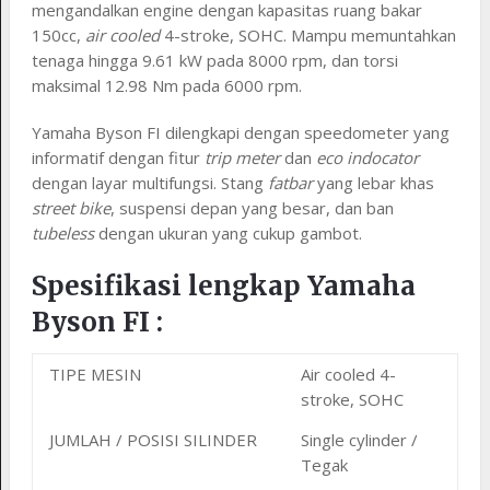
mengandalkan engine dengan kapasitas ruang bakar
150cc,
air cooled
4-stroke, SOHC. Mampu memuntahkan
tenaga hingga 9.61 kW pada 8000 rpm, dan torsi
maksimal 12.98 Nm pada 6000 rpm.
Yamaha Byson FI dilengkapi dengan speedometer yang
informatif dengan fitur
trip meter
dan
eco indocator
dengan layar multifungsi. Stang
fatbar
yang lebar khas
street bike
, suspensi depan yang besar, dan ban
tubeless
dengan ukuran yang cukup gambot.
Spesifikasi lengkap Yamaha
Byson FI :
TIPE MESIN
Air cooled 4-
stroke, SOHC
JUMLAH / POSISI SILINDER
Single cylinder /
Tegak