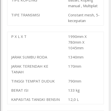
manual , Multiplat
TIPE TRANSMISI
Constant mesh, 5-
kecepatan
P X L X T
1990mm X
780mm X
1045mm
JARAK SUMBU RODA
1340mm
JARAK TERENDAH KE
170mm
TANAH
TINGGI TEMPAT DUDUK
790mm
BERAT ISI
133 kg
KAPASITAS TANGKI BENSIN
12,0 L