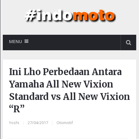
MENU
Ini Lho Perbedaan Antara
Yamaha All New Vixion
Standard vs All New Vixion
“R”
Yoshi
|
27/04/2017
|
Otomotif